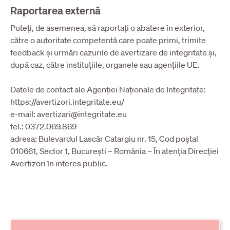
Raportarea externă
Puteți, de asemenea, să raportați o abatere în exterior,
către o autoritate competentă care poate primi, trimite
feedback și urmări cazurile de avertizare de integritate și,
după caz, către instituțiile, organele sau agențiile UE.
Datele de contact ale Agenției Naționale de Integritate:
https://avertizori.integritate.eu/
e-mail: avertizari@integritate.eu
tel.: 0372.069.869
adresa: Bulevardul Lascăr Catargiu nr. 15, Cod poștal
010661, Sector 1, București – România – În atenția Direcției
Avertizori în interes public.