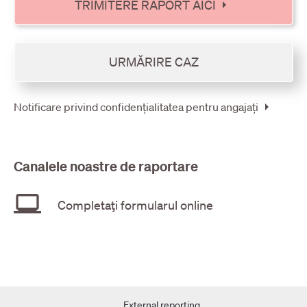
arrow_right
TRIMITERE RAPORT AICI
URMĂRIRE CAZ
arrow_right
Notificare privind confidențialitatea pentru angajați
Canalele noastre de raportare
laptop_windows
Completaţi formularul online
External reporting