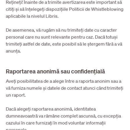
Rețineți! Înainte de a trimite avertizarea este important să
citiți și să înțelegeți dispozițiile Politicii de Whistleblowing
aplicabile la nivelul Libris.
De asemenea, vă rugăm să nu trimiteți date cu caracter
personal care nu sunt relevante pentru caz. Dacă totuși
trimiteți astfel de date, este posibil să le ștergem fără a vă
anunța.
Raportarea anonimă sau confidențială
Aveți posibilitatea de a alege între a raporta anonim sau a
vă furniza numele și datele de contact atunci când trimiteți
un raport.
Dacă alegeți raportarea anonimă, identitatea
dumneavoastră va rămâne complet ascunsă, cu excepția
cazului în care furnizați în mod voluntar informații
personale.