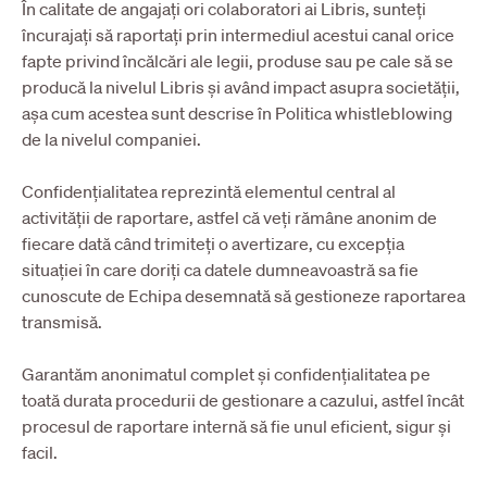
În calitate de angajați ori colaboratori ai Libris, sunteți
încurajați să raportați prin intermediul acestui canal orice
fapte privind încălcări ale legii, produse sau pe cale să se
producă la nivelul Libris și având impact asupra societății,
așa cum acestea sunt descrise în Politica whistleblowing
de la nivelul companiei.
Confidențialitatea reprezintă elementul central al
activității de raportare, astfel că veți rămâne anonim de
fiecare dată când trimiteți o avertizare, cu excepția
situației în care doriți ca datele dumneavoastră sa fie
cunoscute de Echipa desemnată să gestioneze raportarea
transmisă.
Garantăm anonimatul complet și confidențialitatea pe
toată durata procedurii de gestionare a cazului, astfel încât
procesul de raportare internă să fie unul eficient, sigur și
facil.