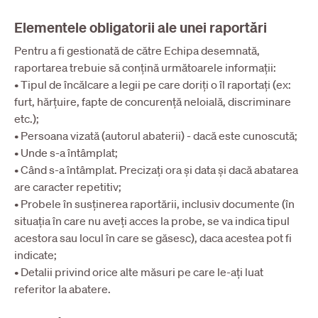
Elementele obligatorii ale unei raportări
Pentru a fi gestionată de către Echipa desemnată,
raportarea trebuie să conțină următoarele informații:
• Tipul de încălcare a legii pe care doriți o îl raportați (ex:
furt, hărțuire, fapte de concurență neloială, discriminare
etc.);
• Persoana vizată (autorul abaterii) - dacă este cunoscută;
• Unde s-a întâmplat;
• Când s-a întâmplat. Precizați ora și data și dacă abatarea
are caracter repetitiv;
• Probele în susținerea raportării, inclusiv documente (în
situația în care nu aveți acces la probe, se va indica tipul
acestora sau locul în care se găsesc), daca acestea pot fi
indicate;
• Detalii privind orice alte măsuri pe care le-ați luat
referitor la abatere.